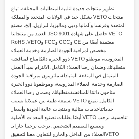
تطوير منتجات جديدة لتلبية المتطلبات المختلفة. تباع
منتجات VETO بشكل جيد في الولايات المتحدة والمملكة
المتحدة وفرنسا وألمانيا ودبي وماليزيا،
البرازيل، إلخ. مصنع
VETO حاصل على شهادة ISO 9001. العديد من منتجاتنا
معتمدة أيضًا من CE وCCC وFCC و
RoHS .VETO
مخصص لمراقبة الجودة الصارمة وخدمة العملاء
المدروسة، موظفو VETO ذوو الخبرة دائمًا
متاح لمناقشة
متطلباتك وضمان رضا العملاء الكامل. الالتزام بمبدأ العمل
المتمثل في المنفعة المتبادلة،
ملتزمون بمراقبة الجودة
الصارمة وخدمة العملاء المدروسة، وموظفونا ذوو الخبرة
متاحون دائمًا للمناقشة
متطلباتك وضمان رضا العملاء
الكامل. تتمتع VETO بسمعة طيبة بين عملائنا بسبب
خدماتنا
خدمات مثالية ومنتجات عالية الجودة وأسعار
تنافسية. نرحب VETO أيضًا بطلبات تصنيع المعدات الأصلية
وتصنيع التصميم الشخصي. نرحب ترحيبا حارا بـ
VETO
العملاء من الداخل والخارج للتعاون معنا لتحقيق