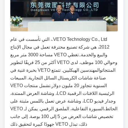
VETO Technology Co., Ltd.، التي تأسست في عام
2012، هي شركة تصنيع محترفة تعمل في مجال الإنتاج
والبيع والخدمة.
.
تغطي VETO مساحة 3000 متر مربع
وحوالي 100 موظف. لدى VETO أكثر من 25 فريقًا لتطوير
المنتجات
و
المهندسين الهيكليين. تتمتع VETO بخبرة غنية في
صناعة شاشات الكريستال السائل التجارية. المبيعات
السنوية تتجاوز 20 مليون دولار.
تشمل منتجات VETO
الرئيسية اللافتات الرقمية LCD، وشاشة العرض الممتدة،
وجدار فيديو LCD، وشاشة عرض تعمل باللمس مثبتة على
الحائط،
السبورة التفاعلية، الملصق الرقمي. يمكن لـ VETO
تخصيص شاشات العرض من 5 إلى 100 بوصة. إلى جانب
ذلك، تبذل VETO جهودًا كبيرة لتحقيق ذلك