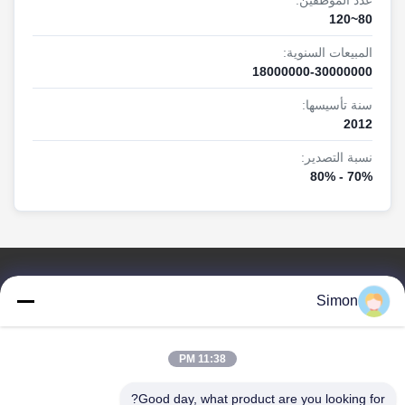
مما جعل العلامة التجارية فيتولقد بعنا جدار الفيديو لشركة مجموعة
80~120
في جيلين، تم التعرف على لاعبنا من قبل صحيفة شنزن، وحصلت
على اتفاق التعاون.
المبيعات السنوية:
18000000-30000000
في عام 2017، حصلنا على شهادة توفير الطاقة
حائط فيديو
LCD
بالاضافة الى ذلك تم نشر الشاشة الإعلانية الشريط الممتد
سنة تأسيسها:
في السوق. الهند استوردت دفعات استفسار كيوسك اللمس
2012
منا،والعلامات الرقمية لدينا تم تثبيتها في مطار شيانيانغ الدولي،
نسبة التصدير:
ect.
70% - 80%
في عام 2018، قمنا بتسجيل العلامة التجارية الجديدة V2، بالإضافة
إلى ذلك، فريق البحث والتطوير خرج كشك تحويل الكتب ونشرت
إلى السوق. تم تصدير لاعب الإعلانات دفعة إلى أسواق أوروبا
وأمريكا.نحن دائماً نستمر في البحث عن أحدث الأسواق.
روابط سريعة
لتصبح أكثر شمولاً وتنافسية، أنشأنا شركة دونغغوان فيتو
Simon
المنزل
للتكنولوجيا المحدودة في عام 2019. بالإضافة إلى ذلك، يتم إطلاق
3 أنواع جديدة من المنتجات: كيوسك مزدوج الجانب، طاولة متعددة
المنتجات
اللمسات،مشغل إطار الصورفي الوقت نفسه، تجاوزت قيمة
فيديوهات
11:38 PM
صادراتنا مليون دولار في مارس!
معلومات عنا
Good day, what product are you looking for?