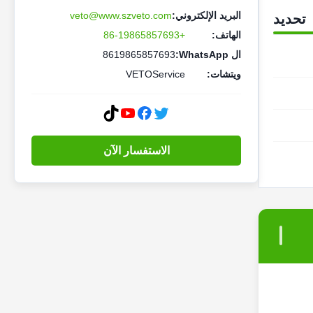
البريد الإلكتروني:
veto@www.szveto.com
تحديد
الهاتف:
+86-19865857693
ال WhatsApp:
8619865857693
ويتشات:
VETOService
الاستفسار الآن