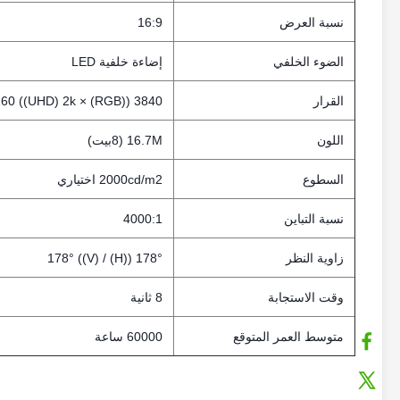
نسبة العرض
16:9
الضوء الخلفي
إضاءة خلفية LED
القرار
3840 ((RGB) × 2160 ((UHD) 2k و 4k اختياري
اللون
16.7M (8بيت)
السطوع
2000cd/m2 اختياري
نسبة التباين
4000:1
زاوية النظر
178° ((H) / 178° ((V)
وقت الاستجابة
8 ثانية
متوسط العمر المتوقع
60000 ساعة