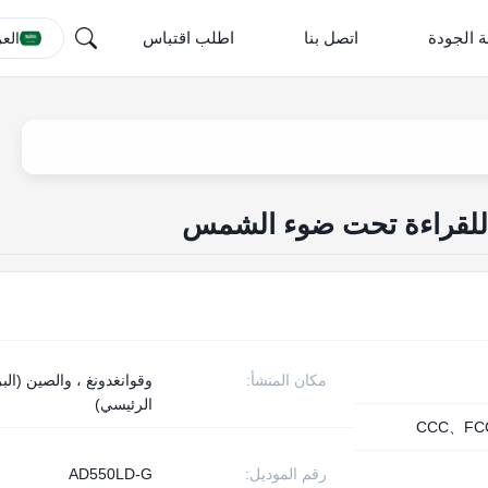
ة الجودة
اتصل بنا
اطلب اقتباس
العر
 للقراءة تحت ضوء الشمس
مكان المنشأ:
وقوانغدونغ ، والصين (البر
الرئيسي)
CCC、FC
رقم الموديل:
AD550LD-G