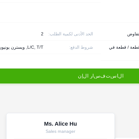
تفاوض
الحد الأدنى لكمية الطلب:
2
10 قطعة / قطعة في
شروط الدفع:
L/C, T/T, ويسترن يونيون
ا
ل
ا
س
ت
ف
س
ا
ر
ا
ل
آ
ن
Ms. Alice Hu
Sales manager