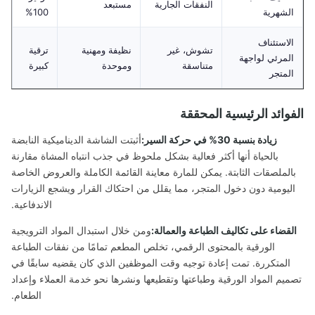
النفقات الجارية
مستبعد
لشهرية
100%
لاستئناف
تشوش، غير
نظيفة ومهنية
ترقية
لمرئي لواجهة
متناسقة
وموحدة
كبيرة
لمتجر
وائد الرئيسية المحققة
زيادة بنسبة 30% في حركة السير:
أثبتت الشاشة الديناميكية النابضة
بالحياة أنها أكثر فعالية بشكل ملحوظ في جذب انتباه المشاة مقارنة
الملصقات الثابتة. يمكن للمارة معاينة القائمة الكاملة والعروض الخاصة
ليومية دون دخول المتجر، مما يقلل من احتكاك القرار ويشجع الزيارات
الاندفاعية.
قضاء على تكاليف الطباعة والعمالة:
ومن خلال استبدال المواد الترويجية
الورقية بالمحتوى الرقمي، تخلص المطعم تمامًا من نفقات الطباعة
المتكررة. تمت إعادة توجيه وقت الموظفين الذي كان يقضيه سابقًا في
يم المواد الورقية وطباعتها وتقطيعها ونشرها نحو خدمة العملاء وإعداد
الطعام.