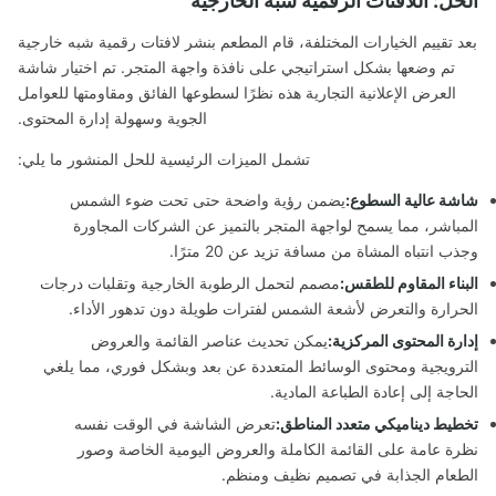
ل: اللافتات الرقمية شبه الخارجية
 تقييم الخيارات المختلفة، قام المطعم بنشر لافتات رقمية شبه خارجية
تم وضعها بشكل استراتيجي على نافذة واجهة المتجر. تم اختيار شاشة
العرض الإعلانية التجارية هذه نظرًا لسطوعها الفائق ومقاومتها للعوامل
الجوية وسهولة إدارة المحتوى.
تشمل الميزات الرئيسية للحل المنشور ما يلي:
ة عالية السطوع:
يضمن رؤية واضحة حتى تحت ضوء الشمس
باشر، مما يسمح لواجهة المتجر بالتميز عن الشركات المجاورة
 انتباه المشاة من مسافة تزيد عن 20 مترًا.
ناء المقاوم للطقس:
مصمم لتحمل الرطوبة الخارجية وتقلبات درجات
رارة والتعرض لأشعة الشمس لفترات طويلة دون تدهور الأداء.
رة المحتوى المركزية:
يمكن تحديث عناصر القائمة والعروض
رويجية ومحتوى الوسائط المتعددة عن بعد وبشكل فوري، مما يلغي
اجة إلى إعادة الطباعة المادية.
يط ديناميكي متعدد المناطق:
تعرض الشاشة في الوقت نفسه
ة عامة على القائمة الكاملة والعروض اليومية الخاصة وصور
عام الجذابة في تصميم نظيف ومنظم.