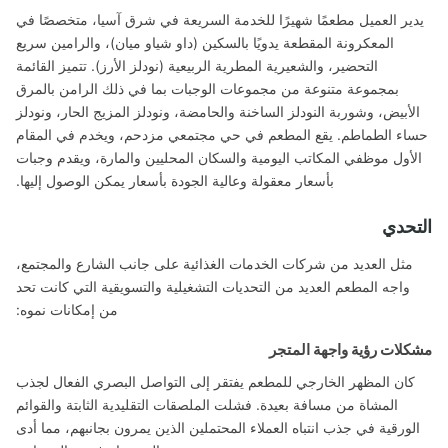
ير العميل مطعمًا شهيرًا للخدمة السريعة في شرق آسيا، متخصصًا في
المعكرونة المقطعة يدويًا بالسكين (داو شياو ميان)، والرامين سريع
التحضير، والشعيرية المطرية الربيعية (نودلز الأرز). تتميز القائمة
بمجموعة متنوعة من مجموعات الوجبات بما في ذلك الرامن بالمرق
لأبيض، وشوربة النودلز الساخنة والحامضة، ونودلز المزيج الحار، ونودلز
اء الطماطم. يقع المطعم في حي مجتمعي مزدحم، ويخدم في المقام
لأول موظفي المكاتب اليومية والسكان المحليين والمارة، ويقدم وجبات
بأسعار معقولة وعالية الجودة بأسعار يمكن الوصول إليها.
تحدي
مثل العديد من شركات الخدمات الغذائية على جانب الشارع والمجتمع،
واجه المطعم العديد من التحديات التشغيلية والتسويقية التي كانت تحد
من إمكانات نموه:
لات رؤية واجهة المتجر
كان المظهر الخارجي للمطعم يفتقر إلى التواصل البصري الفعال لجذب
المشاة من مسافة بعيدة. فشلت الملصقات التقليدية الثابتة والقوائم
لورقية في جذب انتباه العملاء المحتملين الذين يمرون بجانبهم، مما أدى