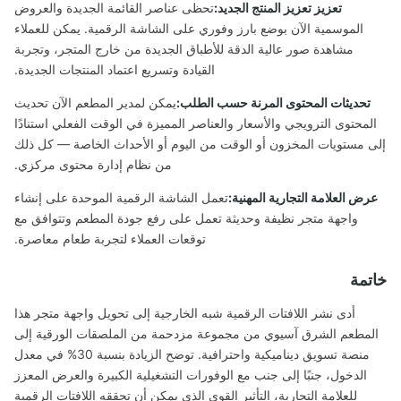
تعزيز تعزيز المنتج الجديد:
تحظى عناصر القائمة الجديدة والعروض
الموسمية الآن بوضع بارز وفوري على الشاشة الرقمية. يمكن للعملاء
مشاهدة صور عالية الدقة للأطباق الجديدة من خارج المتجر، وتجربة
القيادة وتسريع اعتماد المنتجات الجديدة.
تحديثات المحتوى المرنة حسب الطلب:
يمكن لمدير المطعم الآن تحديث
لمحتوى الترويجي والأسعار والعناصر المميزة في الوقت الفعلي استنادًا
 مستويات المخزون أو الوقت من اليوم أو الأحداث الخاصة — كل ذلك
من نظام إدارة محتوى مركزي.
ض العلامة التجارية المهنية:
تعمل الشاشة الرقمية الموحدة على إنشاء
واجهة متجر نظيفة وحديثة تعمل على رفع جودة المطعم وتتوافق مع
توقعات العملاء لتجربة طعام معاصرة.
تمة
أدى نشر اللافتات الرقمية شبه الخارجية إلى تحويل واجهة متجر هذا
مطعم الشرق آسيوي من مجموعة مزدحمة من الملصقات الورقية إلى
منصة تسويق ديناميكية واحترافية. توضح الزيادة بنسبة 30% في معدل
الدخول، جنبًا إلى جنب مع الوفورات التشغيلية الكبيرة والعرض المعزز
للعلامة التجارية، التأثير القوي الذي يمكن أن تحققه اللافتات الرقمية