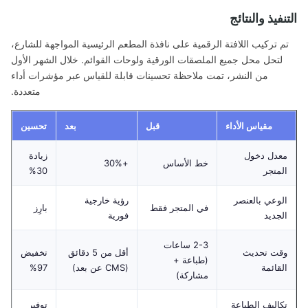
نفيذ والنتائج
م تركيب اللافتة الرقمية على نافذة المطعم الرئيسية المواجهة للشارع،
لتحل محل جميع الملصقات الورقية ولوحات القوائم. خلال الشهر الأول
من النشر، تمت ملاحظة تحسينات قابلة للقياس عبر مؤشرات أداء
متعددة.
مقياس الأداء
قبل
بعد
تحسين
عدل دخول
زيادة
خط الأساس
+30%
لمتجر
30%
لوعي بالعنصر
رؤية خارجية
في المتجر فقط
بارِز
لجديد
فورية
2-3 ساعات
قت تحديث
أقل من 5 دقائق
تخفيض
(طباعة +
لقائمة
(CMS عن بعد)
97%
مشاركة)
كاليف الطباعة
توفير