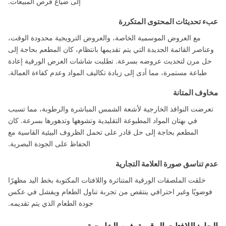
إلى ضياع فرص المبيعات.
 تحديثات المحتوى المتكررة
مع العروض الموسمية الخاصة، والعروض الترويجية محدودة الوقت،
ناصر القائمة الجديدة التي يتم تقديمها بانتظام، كان المطعم بحاجة إلى
ل مرن لتحديث عروضه بسرعة. تطلبت شاشات العرض الورقية إعادة
طباعة مستمرة، مما أدى إلى زيادة تكاليف المواد وعدم كفاءة العمالة.
وف المتانة
رضت النوافذ الخارجية لأشعة الشمس المباشرة والرطوبة، مما تسبب
في بهتان المواد المطبوعة التقليدية وتشوهها وتدهورها بسرعة. كان
المطعم بحاجة إلى حل قادر على تحمل الظروف البيئية القاسية مع
الحفاظ على الجودة البصرية.
 تناسق صورة العلامة التجارية
خلقت الملصقات الورقية المتناثرة واللافتات المكتوبة بخط اليد مظهرًا
وضويًا وغير احترافي ينتقص من تجربة تناول الطعام ويفشل في عكس
جودة الطعام الذي يتم تقديمه.