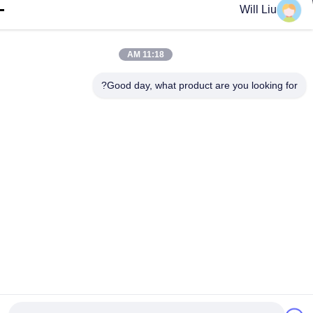
Will Liu
+86-19865857693
veto@www.szveto.com
11:18 AM
Follow Us
Good day, what product are you looking fo
© 2026 Dongguan VETO technology co. LTD. All Rights Reserved.