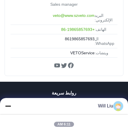
Sales manager
البريد
veto@www.szveto.com
الإلكتروني:
الهاتف:
+86-19865857693
ال
8619865857693
WhatsApp:
ويتشات:
VETOService
روابط سريعة
المنزل
Will Liu
المنتجات
فيديوهات
معلومات عنا
6:11 AM