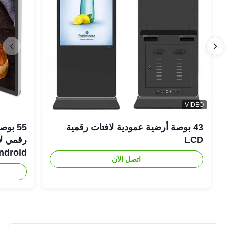
VIDEO
43 بوصة أرضية عمودية لافتات رقمية
LCD
Android رفيعة لل
اتصل الآن