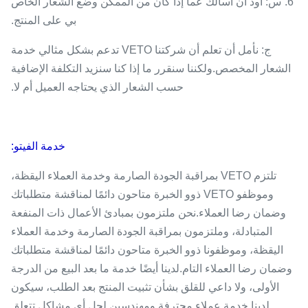
6. س: أود أن أسألك عما إذا كان من الممكن وضع الشعار الخاص
بي على المنتج.
ج: نأمل أن تعلم أن شركتنا VETO تدعم بشكل مثالي خدمة
الشعار المخصص.ولكننا سنقرر ما إذا كنا سنزيد التكلفة الإضافية
حسب الشعار الذي يحتاجه العميل أم لا.
خدمة الفيتو:
تلتزم VETO بمراقبة الجودة الصارمة وخدمة العملاء اليقظة،
وموظفو VETO ذوو الخبرة متاحون دائمًا لمناقشة متطلباتك
وضمان رضا العملاء.نحن ملتزمون بمبادئ الأعمال ذات المنفعة
المتبادلة، وملتزمون بمراقبة الجودة الصارمة وخدمة العملاء
اليقظة، وموظفونا ذوو الخبرة متاحون دائمًا لمناقشة متطلباتك
وضمان رضا العملاء التام.لدينا أيضًا خدمة ما بعد البيع من الدرجة
الأولى، ولا داعي للقلق بشأن تثبيت المنتج بعد الطلب، سيكون
لدينا خدمة عملاء محترفة ومهندسين لحل أي مشاكل تتعلق