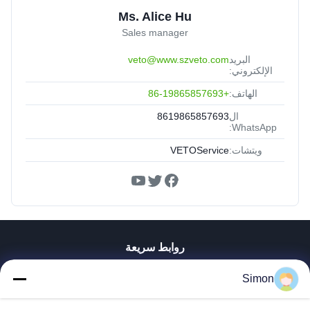
Ms. Alice Hu
Sales manager
البريد
veto@www.szveto.com
الإلكتروني:
الهاتف:
+86-19865857693
ال
8619865857693
WhatsApp:
ويتشات:
VETOService
روابط سريعة
المنزل
Simon
المنتجات
فيديوهات