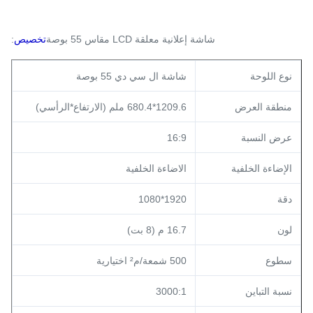
شاشة إعلانية معلقة LCD مقاس 55 بوصة
تخصيص
:
نوع اللوحة
شاشة ال سي دي 55 بوصة
منطقة العرض
1209.6*680.4 ملم (الارتفاع*الرأسي)
عرض النسبة
16:9
الإضاءة الخلفية
الاضاءة الخلفية
دقة
1920*1080
لون
16.7 م (8 بت)
سطوع
500 شمعة/م² اختيارية
نسبة التباين
3000:1