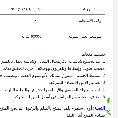
زاوية الرؤية
178 ° (H) / 178 ° (V)
وقت الاستجابة
8ms
متوسط ​​العمر المتوقع
60000 ساعة
تصميم متكامل:
1. قم بتجميع شاشات الكريستال السائل وشاشة تعمل باللمس ب
مضخم صوت وإسقاط وتلفزيون ووظائف أخرى لتحقيق تكامل ال
2. تبسيط الجسم ، مشرق سبائك الألومنيوم الفضة ، وتصميم جميل وأنيق:
3. تصميم الأمن المضادة للسرقة:
4. 4 مم الزجاج المقسى واقية لمنع الخدوش والصلبة الثابت ؛
5. يضاف العجلة مع الفرامل في أسفل لسهولة الحركة
التعبئة:
أولاً ، سنقوم بلف المنتج بالفيلم والرغوة ، ثم نضع الم
تصادم المنتج أثناء النقل.