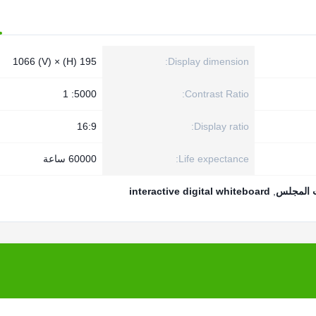
195 (H) × 1066 (V)
Display dimension:
5000: 1
Contrast Ratio:
16:9
Display ratio:
Life expectance:
60000 ساعة
رت المجلس
,
interactive digital whiteboard