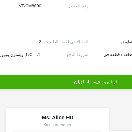
رقم الموديل:
VT-CM8600
تفاوض
الحد الأدنى لكمية الطلب:
2
10 قطعة / قطعة في
شروط الدفع:
L/C, T/T, ويسترن يونيون
ا
ل
ا
س
ت
ف
س
ا
ر
ا
ل
آ
ن
Ms. Alice Hu
Sales manager