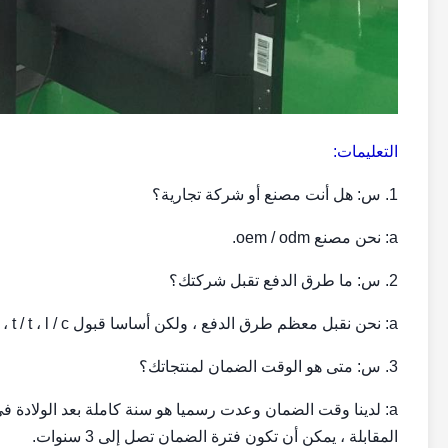
التعليمات:
1. س: هل أنت مصنع أو شركة تجارية؟
a: نحن مصنع oem / odm.
2. س: ما طرق الدفع تقبل شركتك؟
a: نحن نقبل معظم طرق الدفع ، ولكن أساسا قبول t / t ، l / c ، ويسترن يونيون ، paypal و مونيغرام.
3. س: متى هو الوقت الضمان لمنتجاتك؟
a: لدينا وقت الضمان وعدت رسميا هو سنة كاملة بعد الولادة ف
المقابلة ، يمكن أن تكون فترة الضمان تصل إلى 3 سنوات.