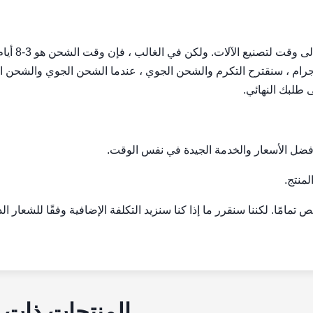
a: حسنا ، أنها تعتمد على كمية طلبك. كما تعلمون
دة. لطريقة التسليم ، لعينة والطلب بالجملة <100 كيلوجرام ، سنقترح التكرم والشحن الجوي ، عندما الشحن الجوي وال
ضل الأسعار والخدمة الجيدة في نفس الوقت.
م خدمة الشعار المخصص تمامًا. لكننا سنقرر ما إذا كنا سنزيد التكلفة الإضافية وفقًا للشعار ا
المنتجات ذات 