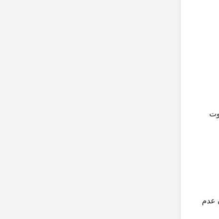
وت
ن عدم