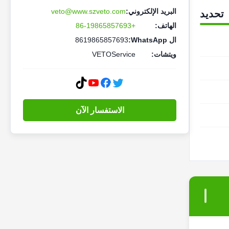
البريد الإلكتروني:
veto@www.szveto.com
تحديد
الهاتف:
+86-19865857693
ال WhatsApp:
8619865857693
ويتشات:
VETOService
الاستفسار الآن