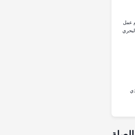
 ، نحن بحاجة إلى وقت لتصنيع الآلات. ولكن في الغالب ، فإن وقت الشحن هو 3-8 أيام عمل
شحن البحري
لذي
الصلة