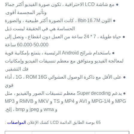
● مع شاشة LCD الاحترافية ، تكون صورة الفيديو أكثر جمالا
وتأثير المجسمة أقوى.
● اللون 8bit-16.7M ، كانت الصورة أكثر طبيعية ، والصورة
الحساسة هي في الحقيقة ليست ذيل
● حياة طويلة ، 7 * 24 ساعة من العمل دون انقطاع ، وتصل إلى
50،000-60،000 ساعة
● باستخدام شرائح Android الرئيسية ، يتمتع بإمكانية قوية
لمعالجة الفيديو ومتوافق مع معظم تنسيقات الفيديو وإمكانيات
فك التشفير.
● على الأقل مع ذاكرة الوصول العشوائي 1G ، ROM 16G ، أداء
قوي
● يدعم Super decoding معظم تنسيقات الصور والفيديو ، مثل
MPG و MPG-1/4 و AVI و MP4 و TS و MKV و RMVB و MP3
و wma و jpeg و bmp ، إلخ.
65 بوصة الطابق الدائمة LCD كشك الإعلان
المواصفات
: