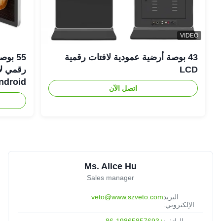
VIDEO
43 بوصة أرضية عمودية لافتات رقمية
LCD
Android رفيعة لل
اتصل الآن
Ms. Alice Hu
Sales manager
البريد
veto@www.szveto.com
الإلكتروني:
الهاتف:
+86-19865857693