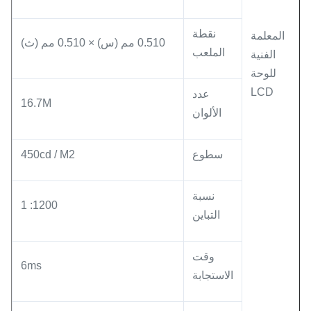
نقطة
المعلمة
0.510 مم (س) × 0.510 مم (ث)
الملعب
الفنية
للوحة
LCD
عدد
16.7M
الألوان
سطوع
450cd / M2
نسبة
1200: 1
التباين
وقت
6ms
الاستجابة