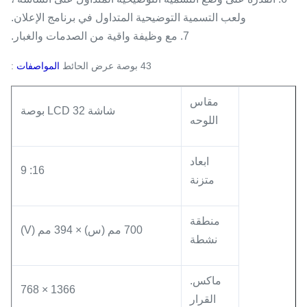
ولعب التسمية التوضيحية المتداول في برنامج الإعلان.
7. مع وظيفة واقية من الصدمات والغبار.
43 بوصة عرض الحائط
المواصفات
:
مقاس
شاشة LCD 32 بوصة
اللوحه
ابعاد
16: 9
متزنة
منطقة
700 مم (س) × 394 مم (V)
نشطة
ماكس.
1366 × 768
القرار