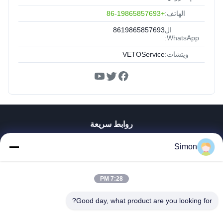
الهاتف:
+86-19865857693
ال
8619865857693
WhatsApp:
ويتشات:
VETOService
روابط سريعة
المنزل
Simon
المنتجات
فيديوهات
معلومات عنا
7:28 PM
جولة في المصنع
Good day, what product are you looking for?
مراقبة الجودة
اتصل بنا