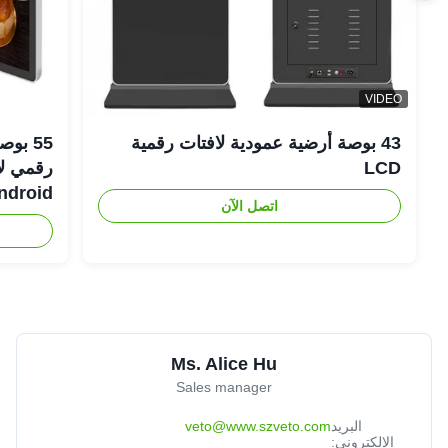
VIDEO
43 بوصة أرضية عمودية لافتات رقمية
LCD
Android رفيعة لل
اتصل الآن
Ms. Alice Hu
Sales manager
البريد
veto@www.szveto.com
الإلكتروني: