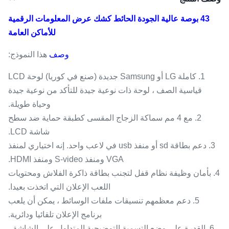
43 بوصة عالية الجودة الحائط كشك عرض المعلومات الرقمية
للأماكن العامة
وصف
هذا النموذج:
1. كاملة LG أو Samsung جديدة (صنع في كوريا) لوحة LCD
قياسية الصف ، لوحة ذات نوعية جيدة للتأكد من نوعية جيدة
وحياة طويلة.
2. مع 4 مم سماكة الزجاج المقسى كطبقة حماية ضد سطح
شاشة LCD.
3. دعم بطاقة sd أو منفذ usb في لاعب واحد. إنه اختياري لمنفذ
VGA ومنفذ S-video ومنفذ HDMI.
4. بأمان وظيفة نظام قفل لتجنب بطاقة ذاكرة الفلاش ومحتويات
اللعب الإعلان التي اتخذت بعيدا.
5. دعم معظمهم تنسيقات ملفات الوسائط ، يمكن أن يلعب
برنامج الإعلان تلقائيا ودائرية.
6. القدرة على وضع التسمية التوضيحية المتداول على الشاشة ،