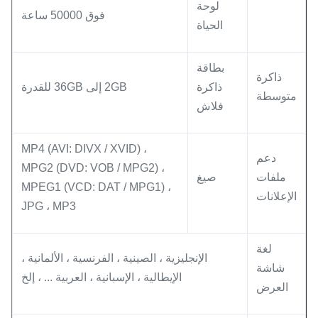
لوحة
فوق 50000 ساعة
الحياة
بطاقة
ذاكرة
ذاكرة
2GB إلى 36GB للقدرة
متوسطة
فلاش
MP4 (AVI: DIVX / XVID) ،
دعم
MPG2 (DVD: VOB / MPG2) ،
ملفات
صيغ
MPEG1 (VCD: DAT / MPG1) ،
الإعلانات
JPG ، MP3
لغة
الإنجليزية ، الصينية ، الفرنسية ، الألمانية ،
شاشة
الإيطالية ، الإسبانية ، العربية ... ، إلخ
العرض