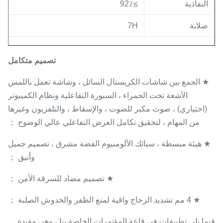
النفاذية
≥92٪
صلابة
7H
تصميم متكامل
★ الجمع بين شاشات الكريستال السائل ، وشاشة تعمل باللمس
الأشعة تحت الحمراء ، السبورة التفاعلية ونظام الكمبيوتر
(اختياري) ، صوت مكبر للصوت ، والإسقاط ، والتلفزيون وغيرها
من المهام ، لتحقيق تكامل العرض التفاعلي عالي الوضوح ；
★ هيئة مبسطة ، سبائك الألومنيوم الفضة مشرق ، تصميم جميل
وأنيق ；
★ تصميم مضاد للسرقة الأمن ；
★ 4 مم تشديد الزجاج واقية لمنع الظفر والخدوش الصلبة ；
فيما يلي تطبيقات في قاعة المؤتمرات الخاصة بنا ، وهي مفيدة