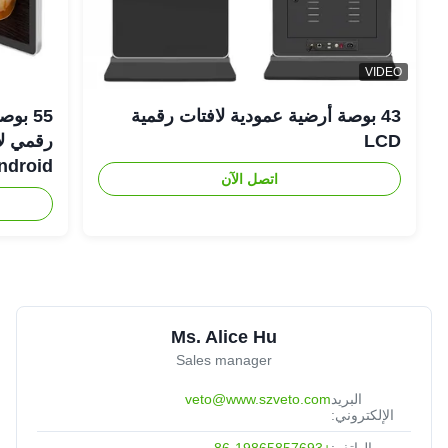
VIDEO
43 بوصة أرضية عمودية لافتات رقمية
LCD
Android رفيعة لل
اتصل الآن
Ms. Alice Hu
Sales manager
البريد
veto@www.szveto.com
الإلكتروني:
الهاتف:
+86-19865857693