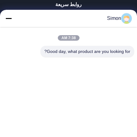
روابط سريعة
المنزل
Simon
المنتجات
فيديوهات
معلومات عنا
7:38 AM
جولة في المصنع
Good day, what product are you looking for?
مراقبة الجودة
اتصل بنا
اطلب اقتباس
مدونة
Dongguan VETO Technology Co. LTD
+86-19865857693
veto@www.szveto.com
Follow Us