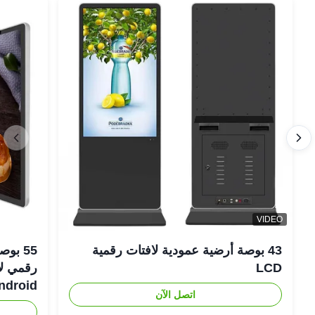
VIDEO
43 بوصة أرضية عمودية لافتات رقمية
LCD
Android رفيعة لل
اتصل الآن