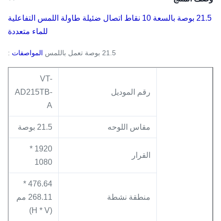
21.5 بوصة بالسعة 10 نقاط اتصال ضئيلة طاولة اللمس التفاعلية
للماء متعددة
21.5 بوصة تعمل باللمس
المواصفات
:
VT-
رقم الموديل
AD215TB-
A
مقاس اللوحه
21.5 بوصة
1920 *
القرار
1080
476.64 *
منطقة نشطة
268.11 مم
(H * V)