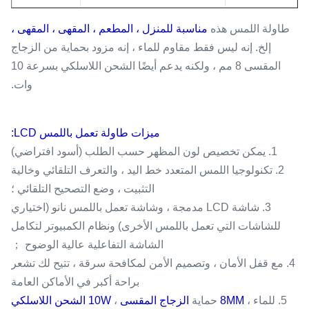
طاولة اللمس هذه
مناسبة للمنزل ، المطعم ، المقهى ، المقهى ،
إلخ. إنه ليس فقط مقاوم للماء ، إنه مزود بحماية من الزجاج
المقسى 8 مم ، ولكنه يدعم أيضًا الشحن اللاسلكي بسرعة 10
وات.
ميزات طاولة تعمل باللمس LCD:
1. يمكن تخصيص لون المظهر حسب الطلب (أسود افتراضي)
2. تكنولوجيا اللمس المتعدد خط اليد ، والتعرف التلقائي وخالية
التثبيت ، وضع التصحيح التلقائي ؛
3. شاشة LCD مدمجة ، وشاشة تعمل باللمس نانو (اختياري
للشاشات التي تعمل باللمس الأخرى) ونظام الكمبيوتر لتكامل
الشاشة التفاعلية عالية الوضوح ；
4. مع قفل الأمان ، وتصميم الأمن لمكافحة سرقة ، تتيح لك تشعر
براحة أكبر في الأماكن العامة
5. للماء ،
8MM
حماية
الزجاج المقسى
،
10W الشحن اللاسلكي