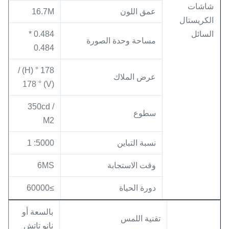
شاشات
عمق اللون
16.7M
الكريستال
السائل
0.484 *
مساحة وحدة الصورة
0.484
178 ° (H) /
عرض الملاك
178 ° (V)
350cd /
سطوع
M2
نسبة التباين
5000: 1
وقت الاستجابة
6MS
دورة الحياة
≥60000
بالسعة أو
تقنية اللمس
نانو تاتش