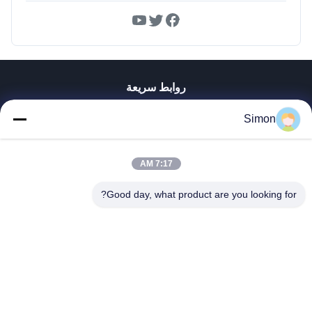
روابط سريعة
المنزل
Simon
المنتجات
فيديوهات
معلومات عنا
7:17 AM
جولة في المصنع
Good day, what product are you looking for?
مراقبة الجودة
اتصل بنا
اطلب اقتباس
مدونة
Dongguan VETO Technology Co. LTD
+86-19865857693