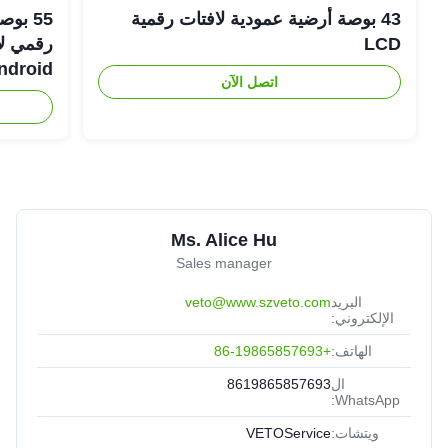
43 بوصة أرضية عمودية لافتات رقمية
LCD
Android رفيعة لل
اتصل الآن
Ms. Alice Hu
Sales manager
البريد
veto@www.szveto.com
الإلكتروني:
الهاتف:
+86-19865857693
ال
8619865857693
WhatsApp:
ويتشات:
VETOService