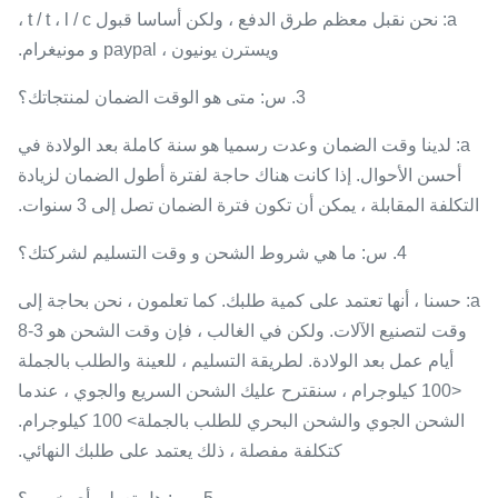
a: نحن نقبل معظم طرق الدفع ، ولكن أساسا قبول t / t ، l / c ،
ويسترن يونيون ، paypal و مونيغرام.
3. س: متى هو الوقت الضمان لمنتجاتك؟
a: لدينا وقت الضمان وعدت رسميا هو سنة كاملة بعد الولادة في
أحسن الأحوال. إذا كانت هناك حاجة لفترة أطول الضمان لزيادة
التكلفة المقابلة ، يمكن أن تكون فترة الضمان تصل إلى 3 سنوات.
4. س: ما هي شروط الشحن و وقت التسليم لشركتك؟
a: حسنا ، أنها تعتمد على كمية طلبك. كما تعلمون ، نحن بحاجة إلى
وقت لتصنيع الآلات. ولكن في الغالب ، فإن وقت الشحن هو 3-8
أيام عمل بعد الولادة. لطريقة التسليم ، للعينة والطلب بالجملة
<100 كيلوجرام ، سنقترح عليك الشحن السريع والجوي ، عندما
الشحن الجوي والشحن البحري للطلب بالجملة> 100 كيلوجرام.
كتكلفة مفصلة ، ذلك يعتمد على طلبك النهائي.