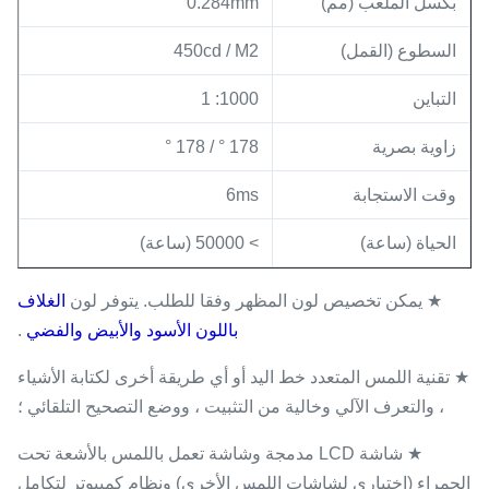
بكسل الملعب (مم)
0.284mm
السطوع (القمل)
450cd / M2
التباين
1000: 1
زاوية بصرية
178 ° / 178 °
وقت الاستجابة
6ms
الحياة (ساعة)
> 50000 (ساعة)
★ يمكن تخصيص لون المظهر وفقا للطلب. يتوفر لون
الغلاف
باللون الأسود والأبيض والفضي
.
★ تقنية اللمس المتعدد خط اليد أو أي طريقة أخرى لكتابة الأشياء
، والتعرف الآلي وخالية من التثبيت ، ووضع التصحيح التلقائي ؛
★ شاشة LCD مدمجة وشاشة تعمل باللمس بالأشعة تحت
الحمراء (اختياري لشاشات اللمس الأخرى) ونظام كمبيوتر لتكامل