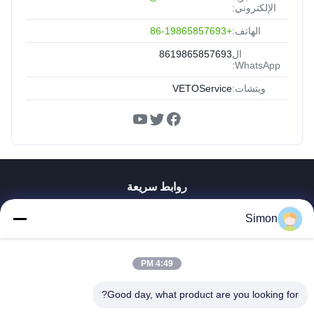
الإلكتروني:
الهاتف:
+86-19865857693
ال
8619865857693
WhatsApp:
ويتشات:
VETOService
روابط سريعة
المنزل
Simon
المنتجات
فيديوهات
4:49 PM
معلومات عنا
جولة في المصنع
Good day, what product are you looking for?
مراقبة الجودة