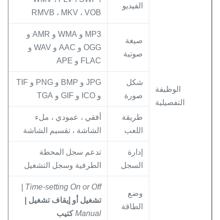
الفيديو
RMVB ، MKV ، VOB
MP3 و WMA و AMR و
صيغة
OGG و AAC و WAV و
صوتية
FLAC و APE
شكل
JPG و BMP و PNG و TIF
الوظيفة
صورة
و ICO و GIF و TGA
التفصيلية
طريقة
أفقي ، عمودي ، ملء
اللعب
الشاشة ، تقسيم الشاشة
إدارة
تدعم سجل المحطة
السجل
الطرفية وسجل التشغيل
Time-setting On or Off |
وضع
تشغيل أو إيقاف تشغيل |
الطاقة
Manual
كتيب