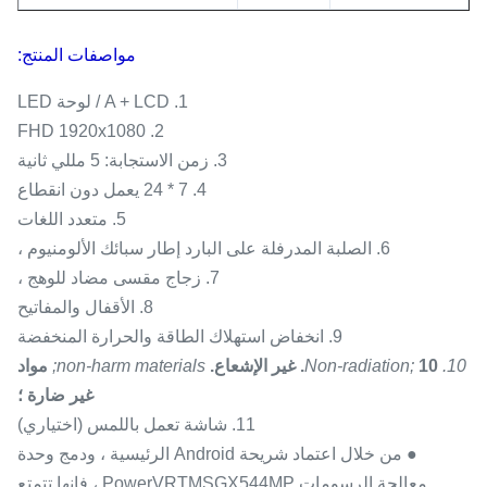
مواصفات المنتج:
1. A + LCD / لوحة LED
2. FHD 1920x1080
3. زمن الاستجابة: 5 مللي ثانية
4. 7 * 24 يعمل دون انقطاع
5. متعدد اللغات
6. الصلبة المدرفلة على البارد إطار سبائك الألومنيوم ،
7. زجاج مقسى مضاد للوهج ،
8. الأقفال والمفاتيح
9. انخفاض استهلاك الطاقة والحرارة المنخفضة
10. Non-radiation;
10. غير الإشعاع.
non-harm materials;
مواد
غير ضارة ؛
11. شاشة تعمل باللمس (اختياري)
● من خلال اعتماد شريحة Android الرئيسية ، ودمج وحدة
معالجة الرسومات PowerVRTMSGX544MP ، فإنها تتمتع