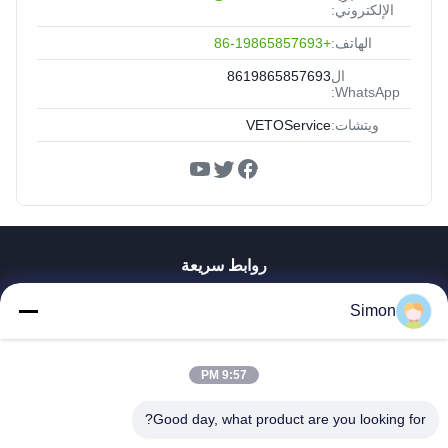
الإلكتروني:
الهاتف:
+86-19865857693
ال
8619865857693
WhatsApp:
ويتشات:
VETOService
روابط سريعة
المنزل
Simon
المنتجات
فيديوهات
9:57 PM
معلومات عنا
جولة في المصنع
Good day, what product are you looking for?
مراقبة الجودة