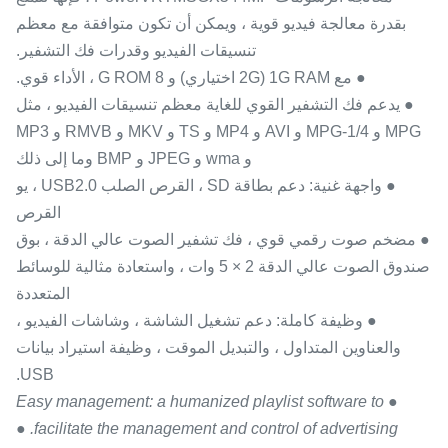
بقدرة معالجة فيديو قوية ، ويمكن أن تكون متوافقة مع معظم
تنسيقات الفيديو وقدرات فك التشفير.
● مع 1G RAM (2G اختياري) و 8 G ROM ، الأداء قوي.
● يدعم فك التشفير القوي للغاية معظم تنسيقات الفيديو ، مثل
MPG و MPG-1/4 و AVI و MP4 و TS و MKV و RMVB و MP3
و wma و JPEG و BMP وما إلى ذلك
● واجهة غنية: دعم بطاقة SD ، القرص الصلب USB2.0 ، يو
القرص
● مضخم صوت رقمي قوي ، فك تشفير الصوت عالي الدقة ، بوق
صندوق الصوت عالي الدقة 2 × 5 وات ، واستعادة مثالية للوسائط
المتعددة
● وظيفة كاملة: دعم تشغيل الشاشة ، وشاشات الفيديو ،
والعناوين المتداول ، والتبديل الموقت ، وظيفة استيراد بيانات
USB.
● Easy management: a humanized playlist software to
●
facilitate the management and control of advertising.