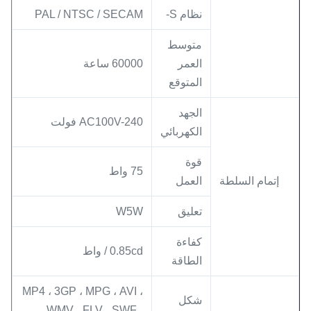
نظام S-
PAL / NTSC / SECAM
متوسط ​​
العمر
60000 ساعة
المتوقع
الجهد
AC100V-240 فولت
الكهربائي
قوة
75 واط
إتمام السلطة
العمل
تعليق
W5W
كفاءة
0.85cd / واط
الطاقة
MP4 ، 3GP ، MPG ، AVI ،
شكل
WMV ، FLV ، SWF ،