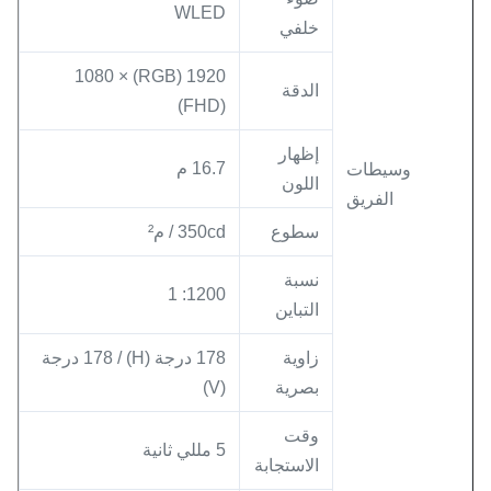
WLED
خلفي
1920 (RGB) × 1080
الدقة
(FHD)
إظهار
16.7 م
وسيطات
اللون
الفريق
سطوع
350cd / م²
نسبة
1200: 1
التباين
زاوية
178 درجة (H) / 178 درجة
بصرية
(V)
وقت
5 مللي ثانية
الاستجابة