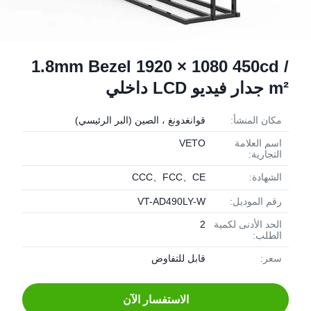
1.8mm Bezel 1920 × 1080 450cd /
m² جدار فيديو LCD داخلي
مكان المنشأ:
قوانغدونغ ، الصين (البر الرئيسي)
اسم العلامة
VETO
التجارية:
الشهادة:
CCC、FCC、CE
رقم الموديل:
VT-AD490LY-W
الحد الأدنى لكمية
2
الطلب:
سعر:
قابل للتفاوض
الاستفسار الآن