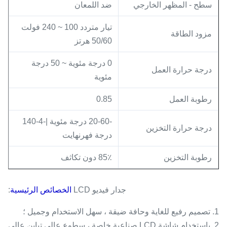
سطح - المظهر الخارجي
ضد اللمعان
تيار متردد 100 ~ 240 فولت
مزود الطاقة
50/60 هرتز
0 درجة مئوية ~ 50 درجة
درجة حرارة العمل
مئوية
رطوبة العمل
0.85
-20-60 درجة مئوية |-4-140
درجة حرارة التخزين
درجة فهرنهايت
رطوبة التخزين
85٪ دون تكاثف
جدار فيديو LCD
الخصائص الرئيسية
:
1. تصميم رفيع للغاية وحافة ضيقة ، سهل الاستخدام وجميل ؛
2. باستخدام شاشة LCD صناعية خاصة ، سطوع عالي.تباين عالي