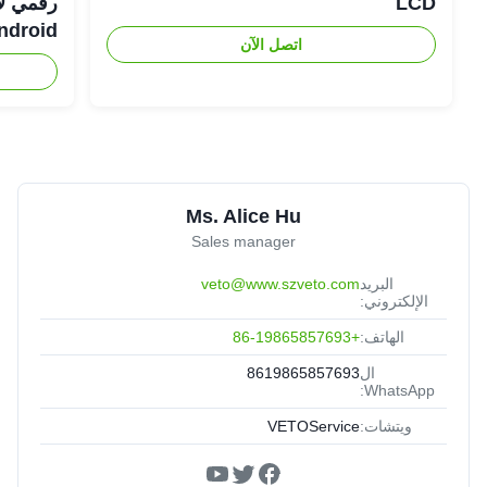
LCD
Android رفيعة لل
اتصل الآن
Ms. Alice Hu
Sales manager
البريد
veto@www.szveto.com
الإلكتروني:
الهاتف:
+86-19865857693
ال
8619865857693
WhatsApp:
ويتشات:
VETOService