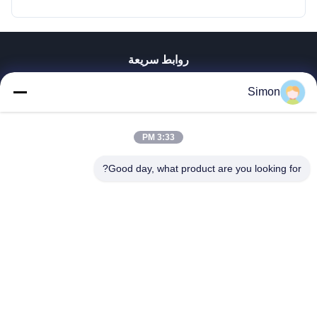
روابط سريعة
المنزل
Simon
المنتجات
فيديوهات
معلومات عنا
3:33 PM
جولة في المصنع
Good day, what product are you looking for?
مراقبة الجودة
اتصل بنا
اطلب اقتباس
مدونة
Dongguan VETO Technology Co. LTD
+86-19865857693
veto@www.szveto.com