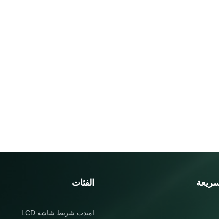
سريعة
الفئات
امتدت شريط شاشة LCD