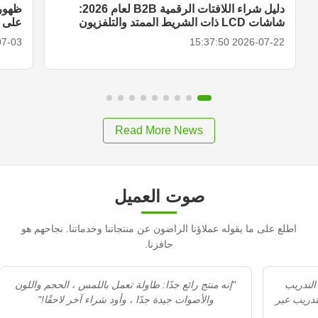
دليل شراء اللافتات الرقمية B2B لعام 2026:
ظهور 
شاشات LCD ذات الشريط الممتد والتلفزيون
على الأ
المحمول الذكي وحلول العرض
18:27:00
2026-07-22 15:37:50
Read More News
صوت العميل
اطلع على ما يقوله عملاؤنا الراضون عن منتجاتنا وخدماتنا. نجاحهم هو
حافزنا.
"Recommedation جيد. الاستقبال محترف. التدريب
"إنه منتج رائع جدًا: طاولة تعمل باللمس ، الحجم واللون
مزيد من التدريب عبر
والأصوات جيدة جدًا ، وأود شراء آخر لاحقًا!"