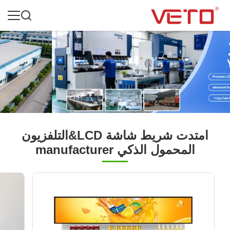
امتدت شريط شاشة LCD&التلفزيون
المحمول الذكي manufacturer