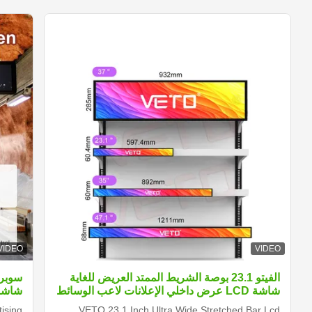
VIDEO
VIDEO
الفيتو 23.1 بوصة الشريط الممتد العريض للغاية
شاشة LCD عرض داخلي الإعلانات لاعب الوسائط
شاشة
الرقمية الرف الحافة الشاشة
ising
VETO 23.1 Inch Ultra Wide Stretched Bar Lcd