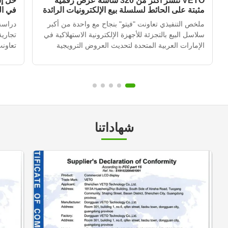
VETO تنشر أكثر من 320 شاشة عرض رقمية
حل إش
مثبتة على الحائط لسلسلة بيع الإلكترونيات الرائدة
في ا
في الإمارات العربية المتحدة
ملخص التنفيذي تعاونت "فيتو" بنجاح مع واحدة من أكبر
دراسة
سلاسل البيع بالتجزئة للأجهزة الإلكترونية الاستهلاكية في
تجاري
الإمارات العربية المتحدة لتحديث العروض الترويجية
تعاونت
داخل المتاجر في أكثر من 120 موقعًا للتجزئة.من خلال
العربي
نشر أكثر من 320 وحدة إشارة رقمية مثبتة على الجدار
المتج
متكاملة مع نظام إدارة المحتوى القائم على ال...
التي ك
متكرر،
شهاداتنا