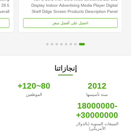
 28.5
Display Indoor Advertising Media Player Digital
erall
Shelf Ddge Screen Products Description Panel
 Type
type 23.1 inch LCD screen Installation Wall mount
احصل على أفضل سعر
0×540
Display dimension 585.6mm *48.19mm Display
cd/m2
Color 16.7M Backlight LED backlight Operation
000...
system Android ...
إنجازاتنا
80~120+
2012
سنة تأسيسها
الموظفين
18000000-
30000000+
المبيعات السنوية (بالدولار
الأمريكي)