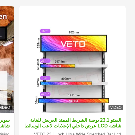
VIDEO
VIDEO
الفيتو 23.1 بوصة الشريط الممتد العريض للغاية
شاشة LCD عرض داخلي الإعلانات لاعب الوسائط
شاشة
الرقمية الرف الحافة الشاشة
ising
VETO 23.1 Inch Ultra Wide Stretched Bar Lcd