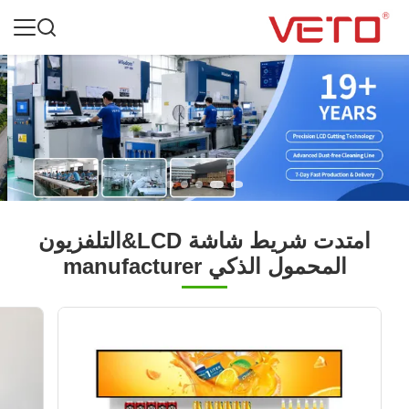
امتدت شريط شاشة LCD&التلفزيون
المحمول الذكي manufacturer