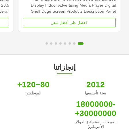
 28.5
Display Indoor Advertising Media Player Digital
erall
Shelf Ddge Screen Products Description Panel
 Type
type 23.1 inch LCD screen Installation Wall mount
احصل على أفضل سعر
0×540
Display dimension 585.6mm *48.19mm Display
cd/m2
Color 16.7M Backlight LED backlight Operation
000...
system Android ...
إنجازاتنا
80~120+
2012
سنة تأسيسها
الموظفين
18000000-
30000000+
المبيعات السنوية (بالدولار
الأمريكي)