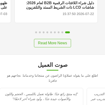
دليل شراء اللافتات الرقمية B2B لعام 2026:
ظهور 
شاشات LCD ذات الشريط الممتد والتلفزيون
على الأ
المحمول الذكي وحلول العرض
18:27:00
2026-07-22 15:37:50
Read More News
صوت العميل
اطلع على ما يقوله عملاؤنا الراضون عن منتجاتنا وخدماتنا. نجاحهم هو
حافزنا.
"Recommedation جيد. الاستقبال محترف. التدريب
"إنه منتج رائع جدًا: طاولة تعمل باللمس ، الحجم واللون
مزيد من التدريب عبر
والأصوات جيدة جدًا ، وأود شراء آخر لاحقًا!"