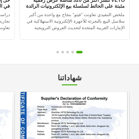
VETO تنشر أكثر من 320 شاشة عرض رقمية
حل إش
مثبتة على الحائط لسلسلة بيع الإلكترونيات الرائدة
في ا
في الإمارات العربية المتحدة
ملخص التنفيذي تعاونت "فيتو" بنجاح مع واحدة من أكبر
دراسة
سلاسل البيع بالتجزئة للأجهزة الإلكترونية الاستهلاكية في
تجاري
الإمارات العربية المتحدة لتحديث العروض الترويجية
تعاونت
داخل المتاجر في أكثر من 120 موقعًا للتجزئة.من خلال
العربي
نشر أكثر من 320 وحدة إشارة رقمية مثبتة على الجدار
المتج
متكاملة مع نظام إدارة المحتوى القائم على ال...
التي ك
متكرر،
شهاداتنا