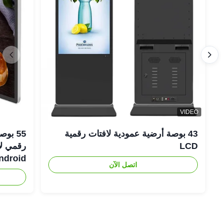
VIDEO
43 بوصة أرضية عمودية لافتات رقمية
LCD
Android رفيعة لل
اتصل الآن