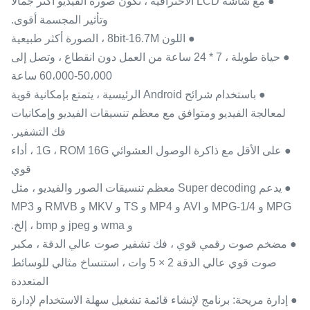
● مع شاشة LCD الاحترافية ، تكون صورة الفيديو أكثر جمالا
وتأثير المجسمة أقوى.
● اللون 8bit-16.7M ، الصورة أكثر طبيعية
● حياة طويلة ، 7 * 24 ساعة من العمل دون انقطاع ، وتصل إلى
50،000-60،000 ساعة
● باستخدام شرائح Android الرئيسية ، يتمتع بإمكانية قوية
لمعالجة الفيديو ومتوافق مع معظم تنسيقات الفيديو وإمكانيات
فك التشفير.
● على الأقل مع ذاكرة الوصول العشوائي 1G ، ROM 16G ، أداء
قوي
● يدعم Super decoding معظم تنسيقات الصور والفيديو ، مثل
MPG و MPG-1/4 و AVI و MP4 و TS و MKV و RMVB و MP3
و wma و jpeg و bmp ، إلخ.
● مضخم صوت رقمي قوي ، فك تشفير صوت عالي الدقة ، مكبر
صوت قوي عالي الدقة 2 × 5 وات ، استنساخ مثالي للوسائط
المتعددة
● إدارة مريحة: برنامج لإنشاء قائمة تشغيل سهلة الاستخدام لإدارة