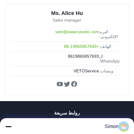
Ms. Alice Hu
Sales manager
البريد
veto@www.szveto.com
الإلكتروني:
الهاتف:
+86-19865857693
ال
8619865857693
WhatsApp:
ويتشات:
VETOService
روابط سريعة
المنزل
Simon
المنتجات