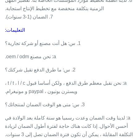
6. لدينا أنظمة تخطيط موارد المؤسسات الخاصة بنا: تقصير المهل
الزمنية بتكلفة منخفضة مع تخطيط الإنتاج استجابة.
7. الضمان (1-3 سنوات).
التعليمات:
1. س: هل أنت مصنع أو شركة تجارية؟
a: نحن مصنع oem / odm.
2. س: ما طرق الدفع تقبل شركتك؟
a: نحن نقبل معظم طرق الدفع ، ولكن أساسا قبول t / t ، l / c ،
ويسترن يونيون ، paypal و مونيغرام.
3. س: متى هو الوقت الضمان لمنتجاتك؟
a: لدينا وقت الضمان وعدت رسميا هو سنة كاملة بعد الولادة في
أحسن الأحوال. إذا كانت هناك حاجة لفترة أطول الضمان لزيادة
التكلفة المقابلة ، يمكن أن تكون فترة الضمان تصل إلى 3 سنوات.