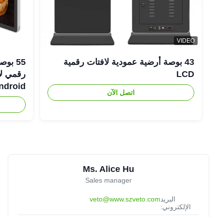
VIDEO
43 بوصة أرضية عمودية لافتات رقمية
LCD
Android رفيعة لل
اتصل الآن
Ms. Alice Hu
Sales manager
البريد
veto@www.szveto.com
الإلكتروني: