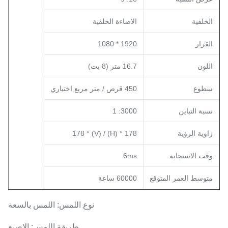
الخلفية
الاضاءة الخلفية
القرار
1920 * 1080
اللون
16.7 متر (8 بت)
سطوع
450 قرص / متر مربع اختياري
نسبة التباين
3000: 1
زاوية الرؤية
178 ° (H) / 178 ° (V)
وقت الاستجابة
6ms
متوسط ​​العمر المتوقع
60000 ساعة
نوع اللمس: اللمس بالسعة
طريقة اللمس: الإصبع