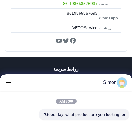
الهاتف:
+86-19865857693
ال
8619865857693
WhatsApp:
ويتشات:
VETOService
روابط سريعة
المنزل
Simon
المنتجات
فيديوهات
معلومات عنا
8:00 AM
جولة في المصنع
Good day, what product are you looking for?
مراقبة الجودة
اتصل بنا