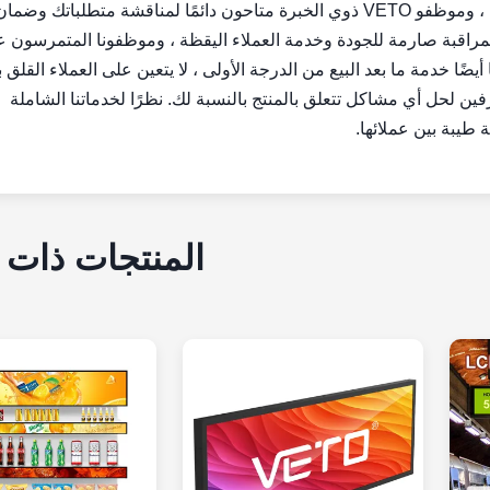
تلتزم VETO بالتحكم الصارم في الجودة وخدمة العملاء اليقظة ، وموظفو VETO ذوي الخبرة متاحون دائمًا لمناقشة متطلبات
م بمراقبة صارمة للجودة وخدمة العملاء اليقظة ، وموظفونا المتمرسون 
يضًا خدمة ما بعد البيع من الدرجة الأولى ، لا يتعين على العملاء القلق
ن لحل أي مشاكل تتعلق بالمنتج بالنسبة لك. نظرًا لخدماتنا الشاملة
المنتجات ذات 