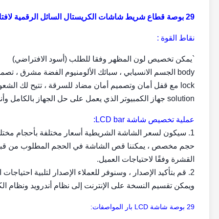
29 بوصة قطاع شريط شاشات الكريستال السائل الرقمية لافتات / امتدت شاشة LCD دعم 1080P فيديو HD كامل
نقاط القوة :
`يمكن تخصيص لون المظهر وفقا للطلب (أسود الافتراضي)
body الجسم الانسيابي ، سبائك الألومنيوم الفضة مشرق ، تصميم جميل وأنيق and
lock مع قفل أمان وتصميم أمان مضاد للسرقة ، تتيح لك الشعور براحة أكبر في الأماكن العامة
solution جهاز الكمبيوتر الذي يعمل على حل الجهاز بالكامل وأندرويد اختياريان
عملية تخصيص شاشة LCD bar:
1. سيكون لسعر الشاشة الشريطية أسعار مختلفة بأحجام مختلفة وإصدارات مختلفة.
حجم مخصص ، يمكننا قص الشاشة في الحجم المطلوب من قبل الع
القشرة وفقًا لاحتياجات العميل.
2. قم بتأكيد الإصدار ، وسنوفر للعملاء الإصدار لتلبية احتياجات 
ويمكن تقسيم النسخة على الإنترنت إلى نظام أندرويد ونظام الكم
29 بوصة شاشة LCD بار المواصفات: