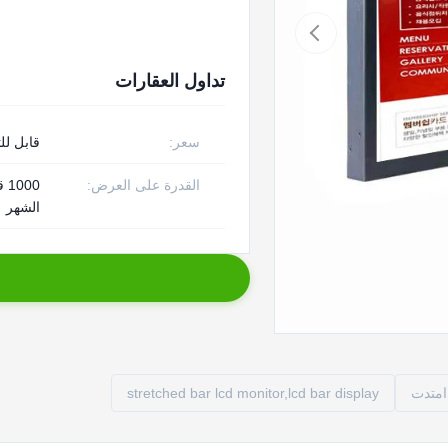
تداول العقارات
سعر:
قابل لل
القدرة على العرض:
00
الشهر
متدت
stretched bar lcd monitor,lcd bar display