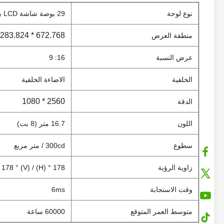
نوع لوحة
29 بوصة شاشة LCD بار
672.768 * 283.824 مم (H * V)
منطقة العرض
عرض النسبة
16: 9
الخلفية
الاضاءة الخلفية
2560 * 1080
الدقة
اللون
16.7 متر (8 بت)
سطوع
300cd / متر مربع
زاوية الرؤية
178 ° (H) / 178 ° (V)
وقت الاستجابة
6ms
متوسط ​​العمر المتوقع
60000 ساعة