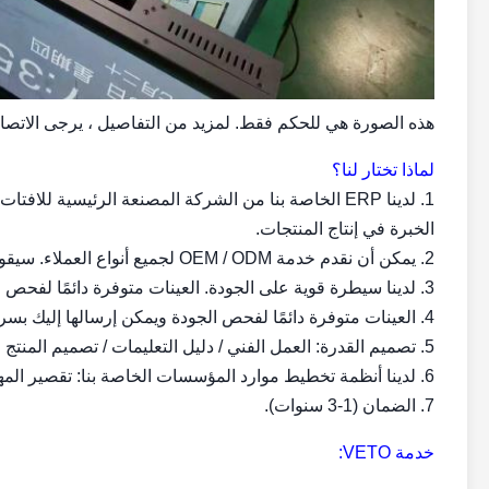
هذه الصورة هي للحكم فقط. لمزيد من التفاصيل ، يرجى الاتصال
لماذا تختار لنا؟
الخبرة في إنتاج المنتجات.
2. يمكن أن نقدم خدمة OEM / ODM لجميع أنواع العملاء. سيقوم فريق الدعم الاحترافي لدينا بخدمة 24 ساعة عبر الإنترنت للعملاء.
3. لدينا سيطرة قوية على الجودة. العينات متوفرة دائمًا لفحص الجودة ويمكن إرسالها إليك بسرعة كبيرة.
4. العينات متوفرة دائمًا لفحص الجودة ويمكن إرسالها إليك بسرعة كبيرة.
5. تصميم القدرة: العمل الفني / دليل التعليمات / تصميم المنتج وفقا لمتطلبات العملاء.
6. لدينا أنظمة تخطيط موارد المؤسسات الخاصة بنا: تقصير المهل الزمنية بتكلفة منخفضة مع تخطيط الإنتاج استجابة.
7. الضمان (1-3 سنوات).
خدمة VETO: