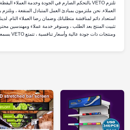
العملاء. نحن ملتزمون بمبادئ العمل المتبادل المنفعة ، ونلتز
استعداد دائم لمناقشة متطلباتك وضمان رضا العملاء التام. لدينا أ
تثبيت المنتج بعد الطلب ، وسنوفر خدمة عملاء ومهندسين محترفي
ومنتجات ذات جودة عالية وأسعار تنافسية ، تتمتع VETO بسمعة طيبة بين عملائها.