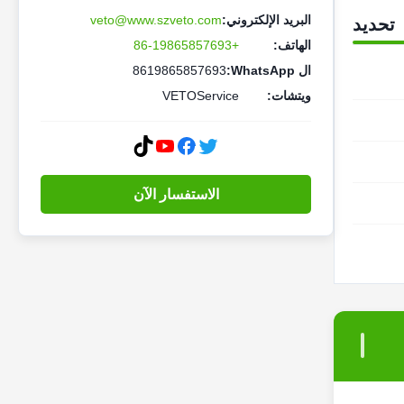
البريد الإلكتروني:
veto@www.szveto.com
تحديد
الهاتف:
+86-19865857693
ال WhatsApp:
8619865857693
ويتشات:
VETOService
الاستفسار الآن