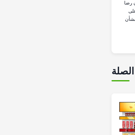
ك وضمان رضا
على
 بشأن
الصلة