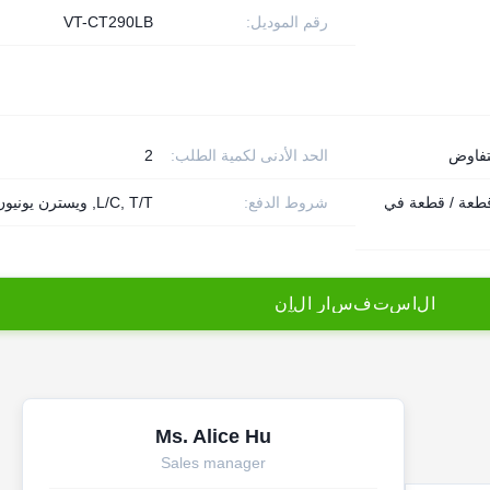
رقم الموديل:
VT-CT290LB
تفاوض
الحد الأدنى لكمية الطلب:
2
10 قطعة / قطعة في
شروط الدفع:
L/C, T/T, ويسترن يونيون
ا
ل
ا
س
ت
ف
س
ا
ر
ا
ل
آ
ن
Ms. Alice Hu
Sales manager