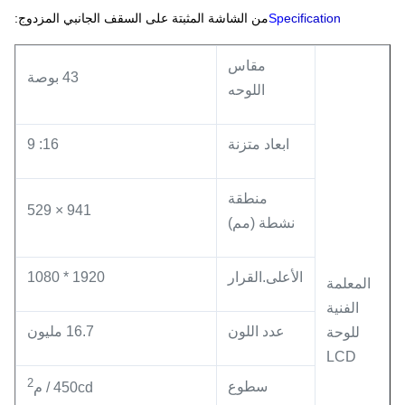
ecification
Sp
من الشاشة المثبتة على السقف الجانبي المزدوج:
مقاس
43 بوصة
اللوحه
ابعاد متزنة
16: 9
منطقة
941 × 529
نشطة (مم)
الأعلى.القرار
1920 * 1080
المعلمة
الفنية
عدد اللون
16.7 مليون
للوحة
LCD
2
سطوع
450cd / م