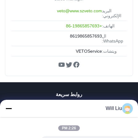
البريد
veto@www.szveto.com
الإلكتروني:
الهاتف:
+86-19865857693
ال
8619865857693
WhatsApp:
ويتشات:
VETOService
روابط سريعة
المنزل
Will Liu
المنتجات
فيديوهات
2:26 PM
معلومات عنا
جولة في المصنع