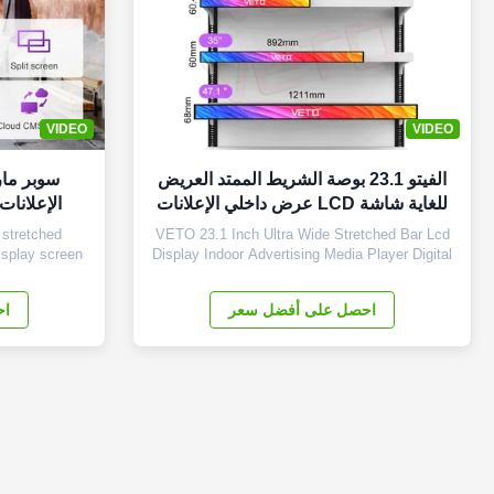
VIDEO
VIDEO
الفيتو 23.1 بوصة الشريط الممتد العريض
سوبر ما
للغاية شاشة LCD عرض داخلي الإعلانات
الإعلانات LCD شاشة تعمل بالل
لاعب الوسائط الرقمية الرف الحافة
 stretched
VETO 23.1 Inch Ultra Wide Stretched Bar Lcd
الشاشة
isplay screen
Display Indoor Advertising Media Player Digital
rea 698.4 ×
Shelf Ddge Screen Products Description Panel
 760 x 258 x
type 23.1 inch LCD screen Installation Wall
احصل على أفضل سعر
اح
ng TFT-LCD
mount Display dimension 585.6mm *48.19mm
play Color
Display Color 16.7M Backlight LED backlight
m2 Contrast
Operation system Android ...