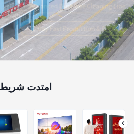
امتدت شريط شاشة LCD&التلفزيون ال