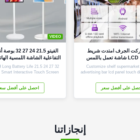
VIDEO
ركت الجرف امتدت شريط
الفيتو 21.5 24 7
مس
التفاعلية الشاشة اللمسية اله
التلفزيون المحمول لا
Long Battery Life 21.5 24 27 32
Customize shelf supermarket
d Smart Interactive Touch Screen
advertising bar lcd panel touch d
ss Portable TV Core Highlights of
Panel Size 28.5 inch Display A
 1. Universal App Compatibility:
196.4mm(H*V) Overall Dimension
صل على أفضل سعر
احصل على أفضل سع
d enjoy every app you need with
48mm(H*V*T) LCD Type Samsu
. Its versatile operating system
panel Resolution 1920×540 Dis
res seamless compatibility ...
16.7M Brightness (nits) 500cd/
Ratio 3000...
إنجازاتنا