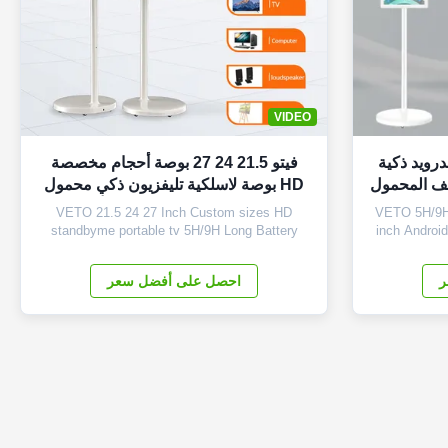
VIDEO
2 32 بوصة أندرويد ذكية
فيتو 21.5 24 27 بوصة أحجام مخصصة
اتف المحمول
HD بوصة لاسلكية تليفزيون ذكي محمول
سلكي
5H/9H بطارية طويلة شاشة أندرويد
VETO 21.5 24 27 Inch Custom sizes HD
VETO 5H/9H 
standbyme portable tv 5H/9H Long Battery
inch Androi
LCD Android Display Products Description
Mobile Wirele
Smart TV, This is a new product with built-in
Our Product:
ر
احصل على أفضل سعر
battery, adopts quality android with higher and
Download an
quicker processor; it is with many features:
our product
pcap touch surface, screw-free integrated ...
ensu