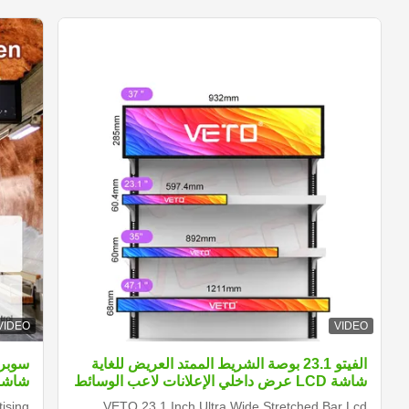
VIDEO
VIDEO
الفيتو 23.1 بوصة الشريط الممتد العريض للغاية
شاشة LCD عرض داخلي الإعلانات لاعب الوسائط
شاشة
الرقمية الرف الحافة الشاشة
ising
VETO 23.1 Inch Ultra Wide Stretched Bar Lcd