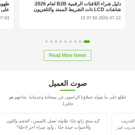
دليل شراء اللافتات الرقمية B2B لعام 2026:
ظهور 
شاشات LCD ذات الشريط الممتد والتلفزيون
على الأ
المحمول الذكي وحلول العرض
18:27:00
2026-07-22 15:37:50
Read More News
صوت العميل
اطلع على ما يقوله عملاؤنا الراضون عن منتجاتنا وخدماتنا. نجاحهم هو
حافزنا.
"Recommedation جيد. الاستقبال محترف. التدريب
"إنه منتج رائع جدًا: طاولة تعمل باللمس ، الحجم واللون
مزيد من التدريب عبر
والأصوات جيدة جدًا ، وأود شراء آخر لاحقًا!"