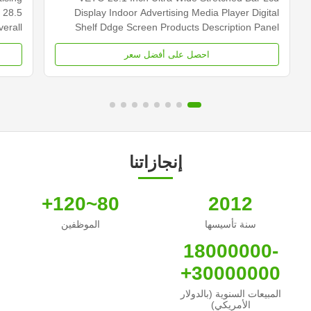
 28.5
Display Indoor Advertising Media Player Digital
erall
Shelf Ddge Screen Products Description Panel
 Type
type 23.1 inch LCD screen Installation Wall mount
احصل على أفضل سعر
0×540
Display dimension 585.6mm *48.19mm Display
cd/m2
Color 16.7M Backlight LED backlight Operation
000...
system Android ...
إنجازاتنا
80~120+
2012
سنة تأسيسها
الموظفين
18000000-
30000000+
المبيعات السنوية (بالدولار
الأمريكي)