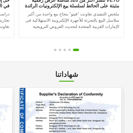
VETO تنشر أكثر من 320 شاشة عرض رقمية
حل إش
مثبتة على الحائط لسلسلة بيع الإلكترونيات الرائدة
في ا
في الإمارات العربية المتحدة
ملخص التنفيذي تعاونت "فيتو" بنجاح مع واحدة من أكبر
دراسة
سلاسل البيع بالتجزئة للأجهزة الإلكترونية الاستهلاكية في
تجاري
الإمارات العربية المتحدة لتحديث العروض الترويجية
تعاونت
داخل المتاجر في أكثر من 120 موقعًا للتجزئة.من خلال
العربي
نشر أكثر من 320 وحدة إشارة رقمية مثبتة على الجدار
المتج
متكاملة مع نظام إدارة المحتوى القائم على ال...
التي ك
متكرر،
شهاداتنا