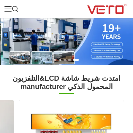
امتدت شريط شاشة LCD&التلفزيون
المحمول الذكي manufacturer