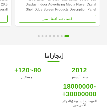
 28.5
Display Indoor Advertising Media Player Digital
erall
Shelf Ddge Screen Products Description Panel
 Type
type 23.1 inch LCD screen Installation Wall mount
احصل على أفضل سعر
0×540
Display dimension 585.6mm *48.19mm Display
cd/m2
Color 16.7M Backlight LED backlight Operation
000...
system Android ...
إنجازاتنا
80~120+
2012
سنة تأسيسها
الموظفين
18000000-
30000000+
المبيعات السنوية (بالدولار
الأمريكي)