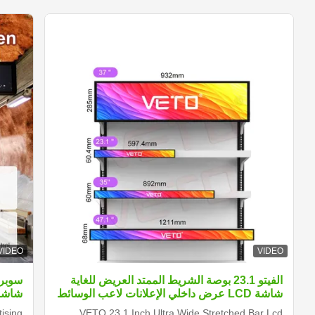
VIDEO
VIDEO
الفيتو 23.1 بوصة الشريط الممتد العريض للغاية
شاشة LCD عرض داخلي الإعلانات لاعب الوسائط
شاشة
الرقمية الرف الحافة الشاشة
ising
VETO 23.1 Inch Ultra Wide Stretched Bar Lcd