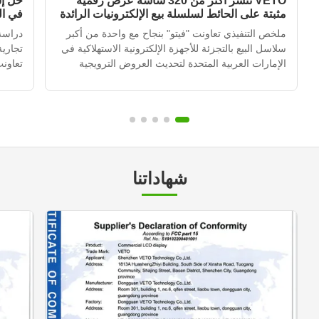
VETO تنشر أكثر من 320 شاشة عرض رقمية
حل إش
مثبتة على الحائط لسلسلة بيع الإلكترونيات الرائدة
في ا
في الإمارات العربية المتحدة
ملخص التنفيذي تعاونت "فيتو" بنجاح مع واحدة من أكبر
دراسة
سلاسل البيع بالتجزئة للأجهزة الإلكترونية الاستهلاكية في
تجاري
الإمارات العربية المتحدة لتحديث العروض الترويجية
تعاونت
داخل المتاجر في أكثر من 120 موقعًا للتجزئة.من خلال
العربي
نشر أكثر من 320 وحدة إشارة رقمية مثبتة على الجدار
المتج
متكاملة مع نظام إدارة المحتوى القائم على ال...
التي ك
متكرر،
شهاداتنا