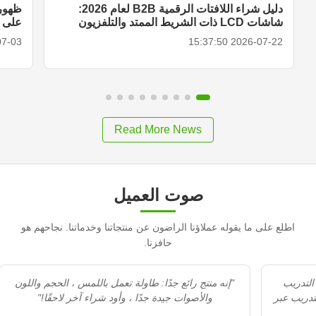
دليل شراء اللافتات الرقمية B2B لعام 2026:
ظهور 
شاشات LCD ذات الشريط الممتد والتلفزيون
على الأ
المحمول الذكي وحلول العرض
18:27:00
2026-07-22 15:37:50
Read More News
صوت العميل
اطلع على ما يقوله عملاؤنا الراضون عن منتجاتنا وخدماتنا. نجاحهم هو
حافزنا.
"Recommedation جيد. الاستقبال محترف. التدريب
"إنه منتج رائع جدًا: طاولة تعمل باللمس ، الحجم واللون
مزيد من التدريب عبر
والأصوات جيدة جدًا ، وأود شراء آخر لاحقًا!"