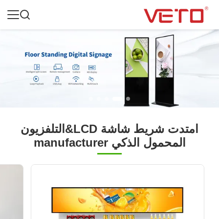
امتدت شريط شاشة LCD&التلفزيون
المحمول الذكي manufacturer