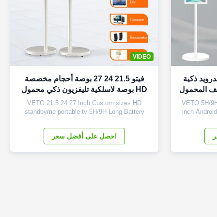
VIDEO
2 32 بوصة أندرويد ذكية
فيتو 21.5 24 27 بوصة أحجام مخصصة
اتف المحمول
HD بوصة لاسلكية تليفزيون ذكي محمول
سلكي
5H/9H بطارية طويلة شاشة أندرويد
VETO 21.5 24 27 Inch Custom sizes HD
VETO 5H/9H 
standbyme portable tv 5H/9H Long Battery
inch Androi
LCD Android Display Products Description
Mobile Wirele
Smart TV, This is a new product with built-in
Our Product:
ر
احصل على أفضل سعر
battery, adopts quality android with higher and
Download an
quicker processor; it is with many features:
our product
pcap touch surface, screw-free integrated ...
ensu