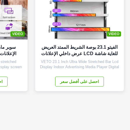
VIDEO
VIDEO
الفيتو 23.1 بوصة الشريط الممتد العريض
سوبر ما
للغاية شاشة LCD عرض داخلي الإعلانات
الإعلانات LCD شاشة تعمل بالل
لاعب الوسائط الرقمية الرف الحافة
 stretched
VETO 23.1 Inch Ultra Wide Stretched Bar Lcd
الشاشة
isplay screen
Display Indoor Advertising Media Player Digital
rea 698.4 ×
Shelf Ddge Screen Products Description Panel
 760 x 258 x
type 23.1 inch LCD screen Installation Wall
احصل على أفضل سعر
اح
ng TFT-LCD
mount Display dimension 585.6mm *48.19mm
play Color
Display Color 16.7M Backlight LED backlight
m2 Contrast
Operation system Android ...