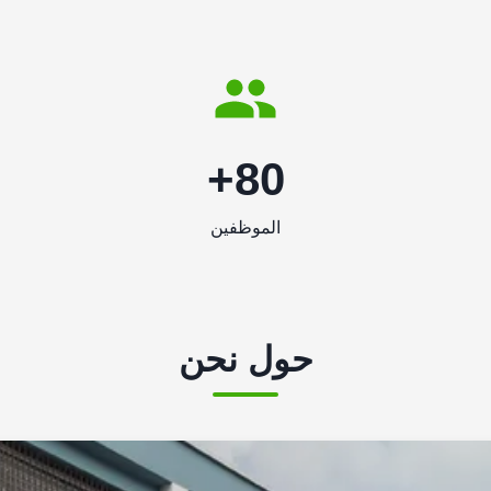
80+
الموظفين
حول نحن