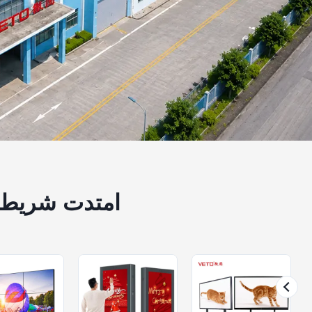
امتدت شريط شاشة LCD&التلفزيون ال