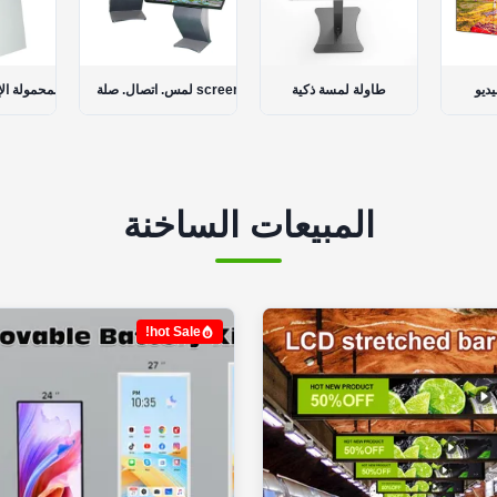
 الطلق
حائط فيديو LCD
طاولة لمسة ذكية
لمس. اتصال. صلة screen كشك
المبيعات الساخنة
hot Sale!