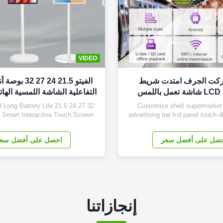
VIDEO
ركت الجرف امتدت شريط
الفيتو 21.5 24 7
مس
التفاعلية الشاشة اللمسية اله
التلفزيون المحمول لا
Long Battery Life 21.5 24 27 32
Customize shelf supermarket
d Smart Interactive Touch Screen
advertising bar lcd panel touch d
ss Portable TV Core Highlights of
Panel Size 28.5 inch Display A
 1. Universal App Compatibility:
196.4mm(H*V) Overall Dimension
صل على أفضل سعر
احصل على أفضل سع
d enjoy every app you need with
48mm(H*V*T) LCD Type Samsu
. Its versatile operating system
panel Resolution 1920×540 Dis
res seamless compatibility ...
16.7M Brightness (nits) 500cd/
Ratio 3000...
إنجازاتنا