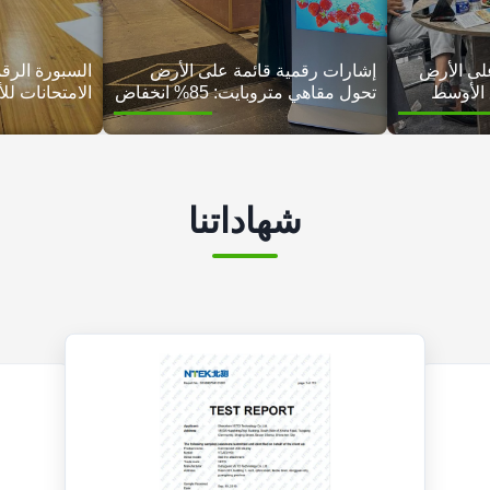
لى الأرض
إشارات رقمية قائمة على الأرض
السبورة الرقم
 الأوسط
تحول مقاهي متروبايت: 85% انخفاض
الامتحانات ل
في التكاليف، 35% زيادة في
ما بعد المدر
المبيعات في 45 متجرا
شهاداتنا