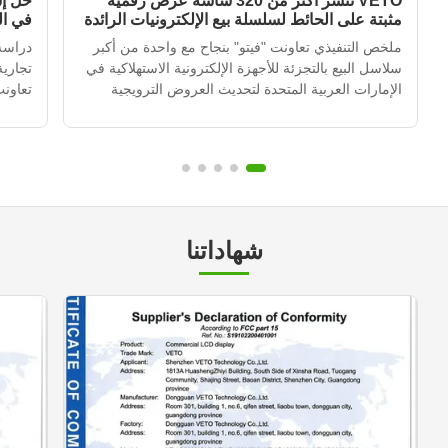
VETO تنشر أكثر من 320 شاشة عرض رقمية
حل إش
مثبتة على الحائط لسلسلة بيع الإلكترونيات الرائدة
في ا
في الإمارات العربية المتحدة
ملخص التنفيذي تعاونت "فيتو" بنجاح مع واحدة من أكبر
دراسة
سلاسل البيع بالتجزئة للأجهزة الإلكترونية الاستهلاكية في
تجاري
الإمارات العربية المتحدة لتحديث العروض الترويجية
تعاونت
داخل المتاجر في أكثر من 120 موقعًا للتجزئة.من خلال
العربي
نشر أكثر من 320 وحدة إشارة رقمية مثبتة على الجدار
المتج
متكاملة مع نظام إدارة المحتوى القائم على ال...
التي ك
متكرر،
شهاداتنا