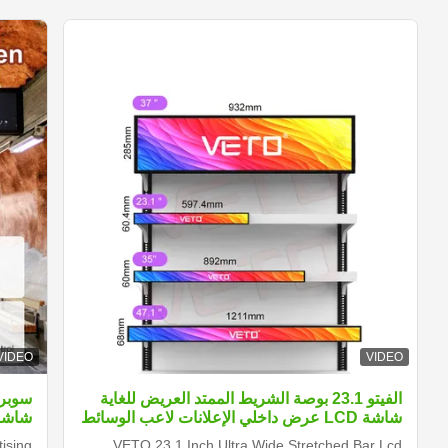
VIDEO
VIDEO
الفيتو 23.1 بوصة الشريط الممتد العريض للغاية
شاشة LCD عرض داخلي الإعلانات لاعب الوسائط
شاشة
الرقمية الرف الحافة الشاشة
ising
VETO 23.1 Inch Ultra Wide Stretched Bar Lcd