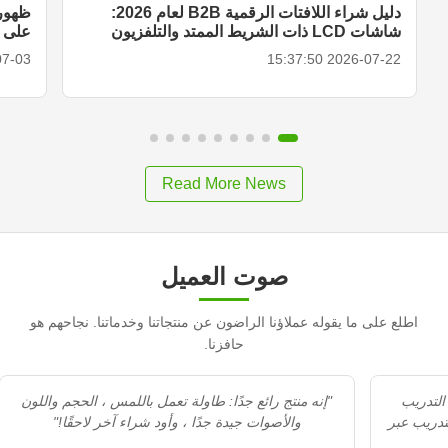
دليل شراء اللافتات الرقمية B2B لعام 2026:
ظهور 
شاشات LCD ذات الشريط الممتد والتلفزيون
على الأ
المحمول الذكي وحلول العرض
18:27:00
2026-07-22 15:37:50
Read More News
صوت العميل
اطلع على ما يقوله عملاؤنا الراضون عن منتجاتنا وخدماتنا. نجاحهم هو
حافزنا.
"Recommedation جيد. الاستقبال محترف. التدريب
"إنه منتج رائع جدًا: طاولة تعمل باللمس ، الحجم واللون
مزيد من التدريب عبر
والأصوات جيدة جدًا ، وأود شراء آخر لاحقًا!"