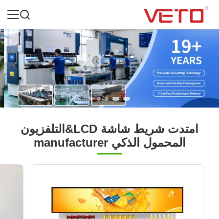
امتدت شريط شاشة LCD&التلفزيون
المحمول الذكي manufacturer