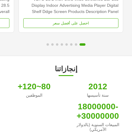
 28.5
Display Indoor Advertising Media Player Digital
erall
Shelf Ddge Screen Products Description Panel
 Type
type 23.1 inch LCD screen Installation Wall mount
احصل على أفضل سعر
0×540
Display dimension 585.6mm *48.19mm Display
cd/m2
Color 16.7M Backlight LED backlight Operation
000...
system Android ...
إنجازاتنا
80~120+
2012
سنة تأسيسها
الموظفين
18000000-
30000000+
المبيعات السنوية (بالدولار
الأمريكي)