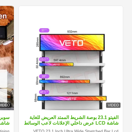
VIDEO
VIDEO
الفيتو 23.1 بوصة الشريط الممتد العريض للغاية
شاشة LCD عرض داخلي الإعلانات لاعب الوسائط
شاشة
الرقمية الرف الحافة الشاشة
ising
VETO 23.1 Inch Ultra Wide Stretched Bar Lcd