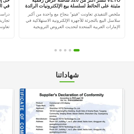
VETO تنشر أكثر من 320 شاشة عرض رقمية
حل إش
مثبتة على الحائط لسلسلة بيع الإلكترونيات الرائدة
في ا
في الإمارات العربية المتحدة
ملخص التنفيذي تعاونت "فيتو" بنجاح مع واحدة من أكبر
دراسة
سلاسل البيع بالتجزئة للأجهزة الإلكترونية الاستهلاكية في
تجاري
الإمارات العربية المتحدة لتحديث العروض الترويجية
تعاونت
داخل المتاجر في أكثر من 120 موقعًا للتجزئة.من خلال
العربي
نشر أكثر من 320 وحدة إشارة رقمية مثبتة على الجدار
المتج
متكاملة مع نظام إدارة المحتوى القائم على ال...
التي ك
متكرر،
شهاداتنا