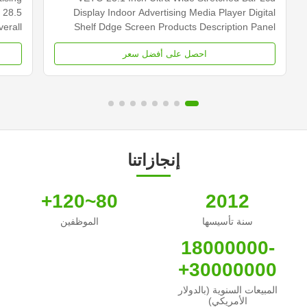
 28.5
Display Indoor Advertising Media Player Digital
erall
Shelf Ddge Screen Products Description Panel
 Type
type 23.1 inch LCD screen Installation Wall mount
احصل على أفضل سعر
0×540
Display dimension 585.6mm *48.19mm Display
cd/m2
Color 16.7M Backlight LED backlight Operation
000...
system Android ...
إنجازاتنا
80~120+
2012
سنة تأسيسها
الموظفين
18000000-
30000000+
المبيعات السنوية (بالدولار
الأمريكي)