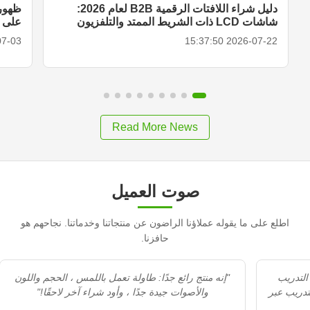
دليل شراء اللافتات الرقمية B2B لعام 2026:
ظهور 
شاشات LCD ذات الشريط الممتد والتلفزيون
على الأ
المحمول الذكي وحلول العرض
18:27:00
2026-07-22 15:37:50
Read More News
صوت العميل
اطلع على ما يقوله عملاؤنا الراضون عن منتجاتنا وخدماتنا. نجاحهم هو
حافزنا.
"Recommedation جيد. الاستقبال محترف. التدريب
"إنه منتج رائع جدًا: طاولة تعمل باللمس ، الحجم واللون
مزيد من التدريب عبر
والأصوات جيدة جدًا ، وأود شراء آخر لاحقًا!"